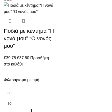
Ποδιά με κέντημα “Η
νονά μου” “Ο νονός
μου”
Original
Η
€
39.78
€
37.80
Προσθήκη
price
τρέχουσα
στο καλάθι
was:
τιμή
€39.78.
είναι:
Φιλτράρισμα με τιμή
€37.80.
Ελάχιστη
Μέγιστη
τιμή
τιμή