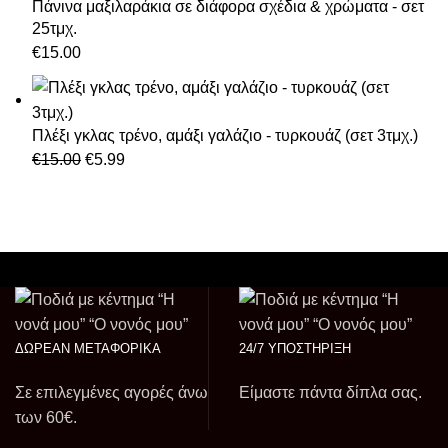
Πάνινα μαξιλαράκια σε διάφορα σχέδια & χρώματα - σετ
€7.99.
25τμχ.
€
15.00
Πλέξι γκλας τρένο, αμάξι γαλάζιο - τυρκουάζ (σετ 3τμχ.)
Original
Η
€
15.00
€
5.99
price
τρέχουσα
was:
τιμή
€15.00.
είναι:
€5.99.
ΔΩΡΕΑΝ ΜΕΤΑΦΟΡΙΚΑ
24/7 ΥΠΟΣΤΗΡΙΞΗ
Σε επιλεγμένες αγορές άνω
Είμαστε πάντα δίπλα σας.
των 60€.