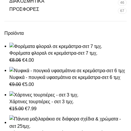
ΔΙΑΚΟΣΜΗΤΙΚΑ
46
ΠΡΟΣΦΟΡΕΣ
67
Προϊόντα
Φορέματα φλοραλ σε κρεμάστρα-σετ 7 τμχ.
Original
Η
€
8.06
€
4.00
price
τρέχουσα
was:
τιμή
Νυφικά - πουγκιά υφασμάτινα σε κρεμάστρα-σετ 6 τμχ
€8.06.
είναι:
Original
Η
€
9.00
€
5.00
€4.00.
price
τρέχουσα
was:
τιμή
Χάρτινες τουρτιέρες - σετ 3 τμχ.
€9.00.
είναι:
Original
Η
€
15.00
€
7.99
€5.00.
price
τρέχουσα
was:
τιμή
€15.00.
είναι: