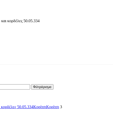
Φιλτράρισμα
Κορίτσι
Κορίτσι
3