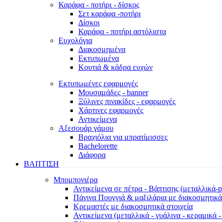
Καράφα - ποτήρι - δίσκος
Σετ καράφα -ποτήρι
Δίσκοι
Καράφα - ποτήρι αστόλιστα
Ευχολόγια
Διακοσμημένα
Εκτυπωμένα
Κουτιά & κάδρα ευχών
Εκτυπωμένες εφαρμογές
Μουσαμάδες - banner
Ξύλινες πινακίδες - εφαρμογές
Χάρτινες εφαρμογές
Αντικείμενα
Αξεσουάρ γάμου
Βραχιόλια για μπρατίμισσες
Bachelorette
Διάφορα
ΒΑΠΤΙΣΗ
Μπομπονιέρα
Αντικείμενα σε πέτρα - Βάπτισης (μεταλλικά-pl
Πάνινα Πουγγιά & μαξιλάρια με διακοσμητικά
Κρεμαστές με διακοσμητικά στοιχεία
Αντικείμενα (μεταλλικά - γυάλινα - κεραμικά 