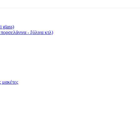
 glass)
 πορσελάνινα - ξύλινα κτλ)
 μακέτες