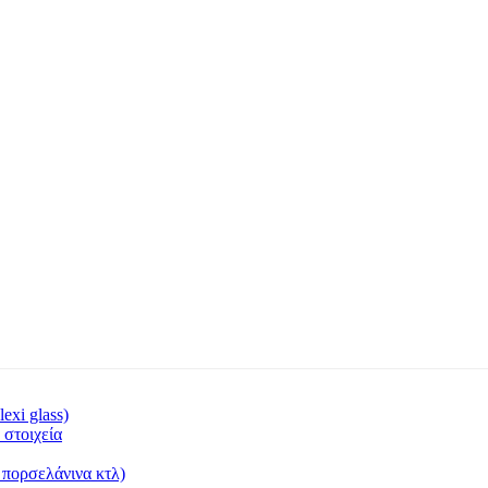
exi glass)
 στοιχεία
- πορσελάνινα κτλ)