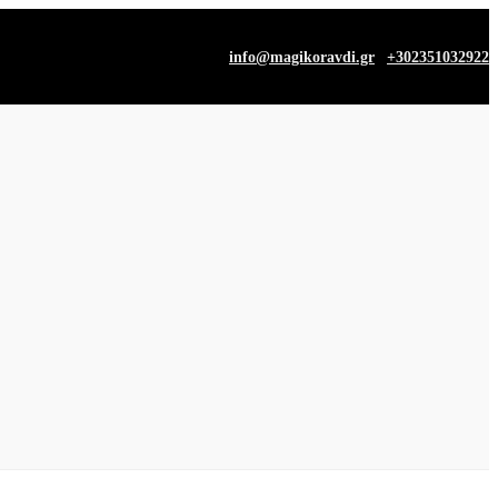
|
info@magikoravdi.gr
+302351032922