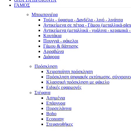
ΓΑΜΟΣ
Μπομπονιέρα
Τούλι - ύφασμα - Δανδέλα - λινό - λινάτσα
Αντικείμενα σε πέτρα - Γάμου (μεταλλικά-plexi
Αντικείμενα (μεταλλικά - γυάλινα - κεραμικά -
Κουτάκια
Πουγγιά - φάκελοι
Γάμου & βάπτισης
Αρραβώνα
Διάφορα
Πρόσκληση
Χειροποίητη πρόσκληση
Πρόσκληση ψηφιακής εκτύπωσης, σύγχρονες
Κλασσική πρόσκληση με φάκελο
Ειδικές εφαρμογές
Στέφανα
Ασημένια
Επάργυρα
Πορσελάνινα
Boho
Economy
Στεφανοθήκες