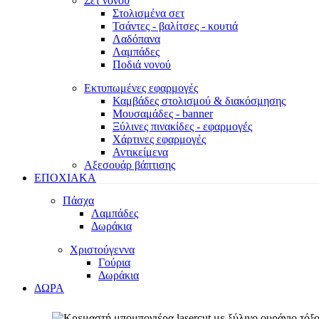
Σετ νονού
Στολισμένα σετ
Τσάντες - βαλίτσες - κουτιά
Λαδόπανα
Λαμπάδες
Ποδιά νονού
Εκτυπωμένες εφαρμογές
Καμβάδες στολισμού & διακόσμησης
Μουσαμάδες - banner
Ξύλινες πινακίδες - εφαρμογές
Χάρτινες εφαρμογές
Αντικείμενα
Αξεσουάρ βάπτισης
ΕΠΟΧΙΑΚΑ
Πάσχα
Λαμπάδες
Δωράκια
Χριστούγεννα
Γούρια
Δωράκια
ΔΩΡΑ