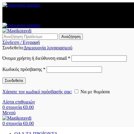
Αναζήτηση
Σύνδεση / Εγγραφή
Συνδεθείτε
Δημιουργία λογαριασμού
Όνομα χρήστη ή διεύθυνση email
*
Κωδικός πρόσβασης
*
Συνδεθείτε
Χάσατε τον κωδικό πρόσβασής σας;
Να με θυμάσαι
Λίστα επιθυμιών
0
στοιχεία
€
0.00
Μενού
0
στοιχεία
€
0.00
ΟΛΑ ΤΑ ΠΡΟΪΟΝΤΑ