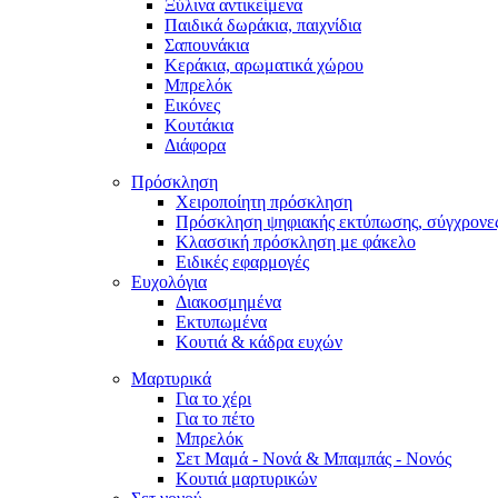
Ξύλινα αντικείμενα
Παιδικά δωράκια, παιχνίδια
Σαπουνάκια
Κεράκια, αρωματικά χώρου
Μπρελόκ
Εικόνες
Κουτάκια
Διάφορα
Πρόσκληση
Χειροποίητη πρόσκληση
Πρόσκληση ψηφιακής εκτύπωσης, σύγχρονες
Κλασσική πρόσκληση με φάκελο
Ειδικές εφαρμογές
Ευχολόγια
Διακοσμημένα
Εκτυπωμένα
Κουτιά & κάδρα ευχών
Μαρτυρικά
Για το χέρι
Για το πέτο
Μπρελόκ
Σετ Μαμά - Νονά & Μπαμπάς - Νονός
Κουτιά μαρτυρικών