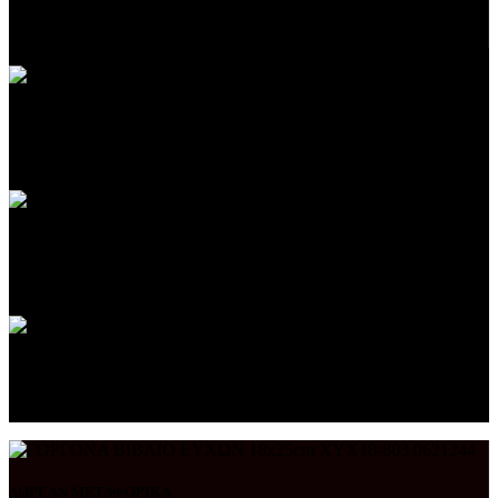
Σε επιλεγμένες αγορές άνω των 60€.
24/7 ΥΠΟΣΤΗΡΙΞΗ
Είμαστε πάντα δίπλα σας.
ONLINE ΠΛΗΡΩΜΕΣ
Στο πιο ασφαλές περιβάλλον.
ΑΜΕΣΗ ΠΑΡΑΔΟΣΗ
Παραδίδουμε γρήγορα και υπεύθυνα.
ΔΩΡΕΑΝ ΜΕΤΑΦΟΡΙΚΑ