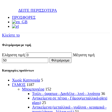
ΔΕΙΤΕ ΠΕΡΙΣΣΟΤΕΡΑ
ΠΡΟΣΦΟΡΕΣ
Κλείστε το
Φιλτράρισμα με τιμή
Ελάχιστη τιμή
Μέγιστη τιμή
Φιλτράρισμα
Κατηγορίες προϊόντων
Χωρίς Κατηγορία
5
ΓΑΜΟΣ
1187
Μπομπονιέρα
152
Τούλι - ύφασμα - Δανδέλα - λινό - λινάτσα
36
Αντικείμενα σε πέτρα - Γάμου(μεταλλικά-plexi
glass)
25
Αντικείμενα (μεταλλικά - γυάλινα - κεραμικά -
πορσελάνινα - ξύλινα κτλ)
51