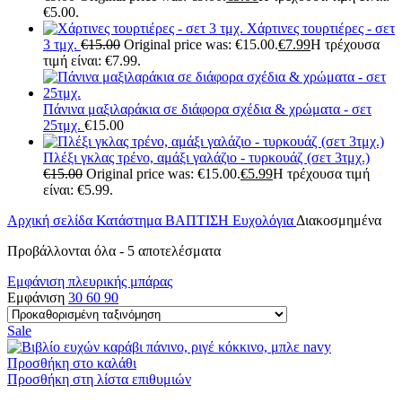
€5.00.
Χάρτινες τουρτιέρες - σετ
3 τμχ.
€
15.00
Original price was: €15.00.
€
7.99
Η τρέχουσα
τιμή είναι: €7.99.
Πάνινα μαξιλαράκια σε διάφορα σχέδια & χρώματα - σετ
25τμχ.
€
15.00
Πλέξι γκλας τρένο, αμάξι γαλάζιο - τυρκουάζ (σετ 3τμχ.)
€
15.00
Original price was: €15.00.
€
5.99
Η τρέχουσα τιμή
είναι: €5.99.
Αρχική σελίδα
Κατάστημα
ΒΑΠΤΙΣΗ
Ευχολόγια
Διακοσμημένα
Προβάλλονται όλα - 5 αποτελέσματα
Εμφάνιση πλευρικής μπάρας
Εμφάνιση
30
60
90
Sale
Προσθήκη στο καλάθι
Προσθήκη στη λίστα επιθυμιών