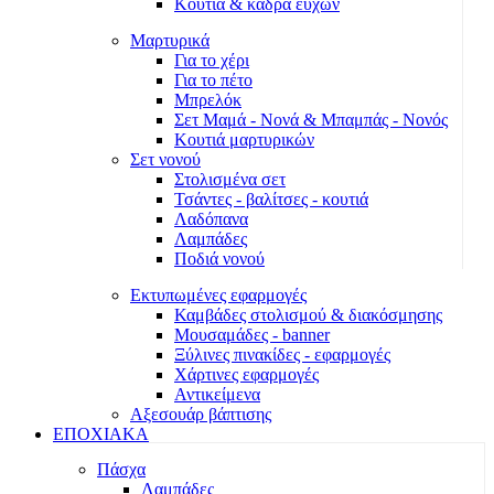
Κουτιά & κάδρα ευχών
Μαρτυρικά
Για το χέρι
Για το πέτο
Μπρελόκ
Σετ Μαμά - Νονά & Μπαμπάς - Νονός
Κουτιά μαρτυρικών
Σετ νονού
Στολισμένα σετ
Τσάντες - βαλίτσες - κουτιά
Λαδόπανα
Λαμπάδες
Ποδιά νονού
Εκτυπωμένες εφαρμογές
Καμβάδες στολισμού & διακόσμησης
Μουσαμάδες - banner
Ξύλινες πινακίδες - εφαρμογές
Χάρτινες εφαρμογές
Αντικείμενα
Αξεσουάρ βάπτισης
ΕΠΟΧΙΑΚΑ
Πάσχα
Λαμπάδες