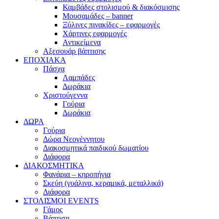
Καμβάδες στολισμού & διακόσμισης
Μουσαμάδες – banner
Ξύλινες πινακίδες – εφαρμογές
Χάρτινες εφαρμογές
Αντικείμενα
Αξεσουάρ βάπτισης
ΕΠΟΧΙΑΚΑ
Πάσχα
Λαμπάδες
Δωράκια
Χριστούγεννα
Γούρια
Δωράκια
ΔΩΡΑ
Γούρια
Δώρα Νεογέννητου
Διακοσμητικά παιδικού δωματίου
Διάφορα
ΔΙΑΚΟΣΜΗΤΙΚΑ
Φανάρια – κηροπήγια
Σκεύη (γυάλινα, κεραμικά, μεταλλικά)
Διάφορα
ΣΤΟΛΙΣΜΟΙ EVENTS
Γάμος
Βάπτιση