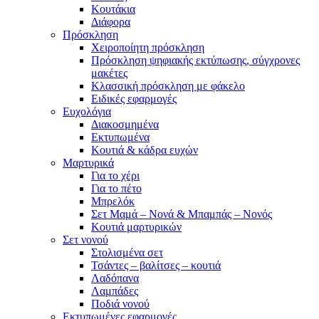
Κουτάκια
Διάφορα
Πρόσκληση
Χειροποίητη πρόσκληση
Πρόσκληση ψηφιακής εκτύπωσης, σύγχρονες
μακέτες
Κλασσική πρόσκληση με φάκελο
Ειδικές εφαρμογές
Ευχολόγια
Διακοσμημένα
Εκτυπωμένα
Κουτιά & κάδρα ευχών
Μαρτυρικά
Για το χέρι
Για το πέτο
Μπρελόκ
Σετ Μαμά – Νονά & Μπαμπάς – Νονός
Κουτιά μαρτυρικών
Σετ νονού
Στολισμένα σετ
Τσάντες – βαλίτσες – κουτιά
Λαδόπανα
Λαμπάδες
Ποδιά νονού
Εκτυπωμένες εφαρμογές