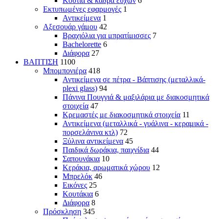
Κουτιά & κάδρα ευχών
6
Εκτυπωμένες εφαρμογές
1
Αντικείμενα
1
Αξεσουάρ γάμου
42
Βραχιόλια για μπρατίμισσες
7
Bachelorette
6
Διάφορα
27
ΒΑΠΤΙΣΗ
1100
Μπομπονιέρα
418
Αντικείμενα σε πέτρα - Βάπτισης (μεταλλικά-
plexi glass)
94
Πάνινα Πουγγιά & μαξιλάρια με διακοσμητικά
στοιχεία
47
Κρεμαστές με διακοσμητικά στοιχεία
11
Αντικείμενα (μεταλλικά - γυάλινα - κεραμικά -
πορσελάνινα κτλ)
72
Ξύλινα αντικείμενα
45
Παιδικά δωράκια, παιχνίδια
44
Σαπουνάκια
10
Κεράκια, αρωματικά χώρου
12
Μπρελόκ
46
Εικόνες
25
Κουτάκια
6
Διάφορα
8
Πρόσκληση
345