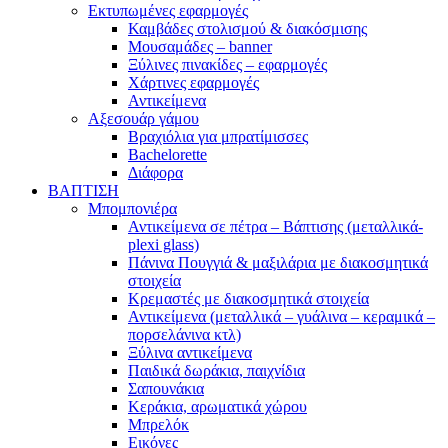
Εκτυπωμένες εφαρμογές
Καμβάδες στολισμού & διακόσμισης
Μουσαμάδες – banner
Ξύλινες πινακίδες – εφαρμογές
Χάρτινες εφαρμογές
Αντικείμενα
Αξεσουάρ γάμου
Βραχιόλια για μπρατίμισσες
Bachelorette
Διάφορα
ΒΑΠΤΙΣΗ
Μπομπονιέρα
Αντικείμενα σε πέτρα – Βάπτισης (μεταλλικά-
plexi glass)
Πάνινα Πουγγιά & μαξιλάρια με διακοσμητικά
στοιχεία
Κρεμαστές με διακοσμητικά στοιχεία
Αντικείμενα (μεταλλικά – γυάλινα – κεραμικά –
πορσελάνινα κτλ)
Ξύλινα αντικείμενα
Παιδικά δωράκια, παιχνίδια
Σαπουνάκια
Κεράκια, αρωματικά χώρου
Μπρελόκ
Εικόνες