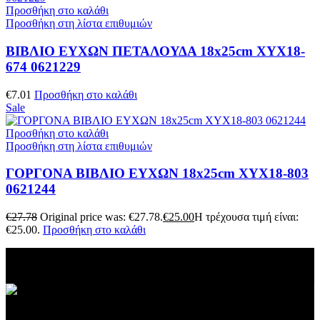
Προσθήκη στο καλάθι
Προσθήκη στη λίστα επιθυμιών
ΒΙΒΛΙΟ ΕΥΧΩΝ ΠΕΤΑΛΟΥΔΑ 18x25cm XYX18-
674 0621229
€
7.01
Προσθήκη στο καλάθι
Sale
Προσθήκη στο καλάθι
Προσθήκη στη λίστα επιθυμιών
ΓΟΡΓΟΝΑ ΒΙΒΛΙΟ ΕΥΧΩΝ 18x25cm XYX18-803
0621244
€
27.78
Original price was: €27.78.
€
25.00
Η τρέχουσα τιμή είναι:
€25.00.
Προσθήκη στο καλάθι
ΔΩΡΕΑΝ ΜΕΤΑΦΟΡΙΚΑ