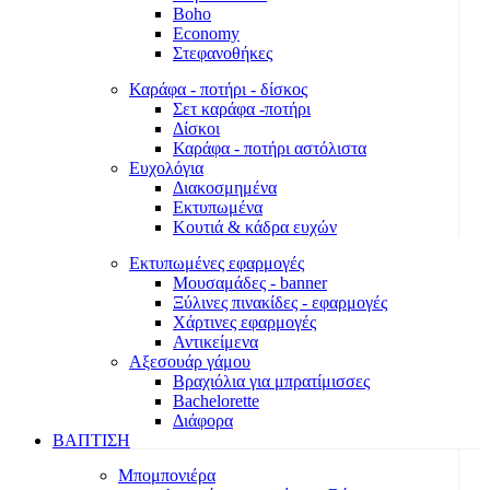
Boho
Economy
Στεφανοθήκες
Καράφα - ποτήρι - δίσκος
Σετ καράφα -ποτήρι
Δίσκοι
Καράφα - ποτήρι αστόλιστα
Ευχολόγια
Διακοσμημένα
Εκτυπωμένα
Κουτιά & κάδρα ευχών
Εκτυπωμένες εφαρμογές
Μουσαμάδες - banner
Ξύλινες πινακίδες - εφαρμογές
Χάρτινες εφαρμογές
Αντικείμενα
Αξεσουάρ γάμου
Βραχιόλια για μπρατίμισσες
Bachelorette
Διάφορα
ΒΑΠΤΙΣΗ
Μπομπονιέρα