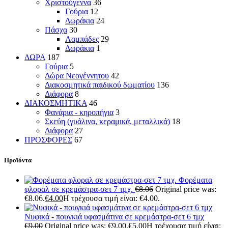
Χριστούγεννα
36
Γούρια
12
Δωράκια
24
Πάσχα
30
Λαμπάδες
29
Δωράκια
1
ΔΩΡΑ
187
Γούρια
5
Δώρα Νεογέννητου
42
Διακοσμητικά παιδικού δωματίου
136
Διάφορα
8
ΔΙΑΚΟΣΜΗΤΙΚΑ
46
Φανάρια - κηροπήγια
3
Σκεύη (γυάλινα, κεραμικά, μεταλλικά)
18
Διάφορα
27
ΠΡΟΣΦΟΡΕΣ
67
Προϊόντα
Φορέματα
φλοραλ σε κρεμάστρα-σετ 7 τμχ.
€
8.06
Original price was:
€8.06.
€
4.00
Η τρέχουσα τιμή είναι: €4.00.
Νυφικά - πουγκιά υφασμάτινα σε κρεμάστρα-σετ 6 τμχ
€
9.00
Original price was: €9.00.
€
5.00
Η τρέχουσα τιμή είναι: