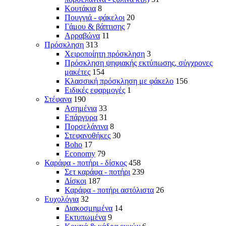
Κουτάκια
8
Πουγγιά - φάκελοι
20
Γάμου & βάπτισης
7
Αρραβώνα
11
Πρόσκληση
313
Χειροποίητη πρόσκληση
3
Πρόσκληση ψηφιακής εκτύπωσης, σύγχρονες
μακέτες
154
Κλασσική πρόσκληση με φάκελο
156
Ειδικές εφαρμογές
1
Στέφανα
190
Ασημένια
33
Επάργυρα
31
Πορσελάνινα
8
Στεφανοθήκες
30
Boho
17
Economy
79
Καράφα - ποτήρι - δίσκος
458
Σετ καράφα - ποτήρι
239
Δίσκοι
187
Καράφα - ποτήρι αστόλιστα
26
Ευχολόγια
32
Διακοσμημένα
14
Εκτυπωμένα
9