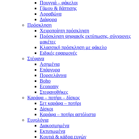
Πουγγιά – φάκελοι
Γάμου & βάπτισης
Αρραβώνα
Διάφορα
Πρόσκληση
Χειροποίητη πρόσκληση
Πρόσκληση ψηφιακής εκτύπωσης, σύγχρονες
μακέτες
Κλασσική πρόσκληση με φάκελο
Ειδικές εφαρμογές
Στέφανα
Ασημένια
Επάργυρα
Πορσελάνινα
Boho
Economy
Στεφανοθήκες
Καράφα – ποτήρι – δίσκος
Σετ καράφα – ποτήρι
Δίσκοι
Καράφα – ποτήρι αστόλιστα
Ευχολόγια
Διακοσμημένα
Εκτυπωμένα
Κουτιά & κάδρα ευχών