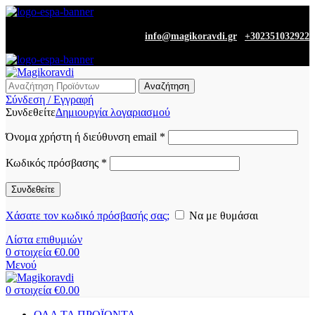
|
info@magikoravdi.gr
+302351032922
Αναζήτηση
Σύνδεση / Εγγραφή
Συνδεθείτε
Δημιουργία λογαριασμού
Όνομα χρήστη ή διεύθυνση email
*
Κωδικός πρόσβασης
*
Συνδεθείτε
Χάσατε τον κωδικό πρόσβασής σας;
Να με θυμάσαι
Λίστα επιθυμιών
0
στοιχεία
€
0.00
Μενού
0
στοιχεία
€
0.00
ΟΛΑ ΤΑ ΠΡΟΪΟΝΤΑ