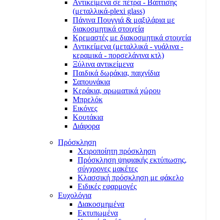
Αντικείμενα σε πέτρα - Βάπτισης
(μεταλλικά-plexi glass)
Πάνινα Πουγγιά & μαξιλάρια με
διακοσμητικά στοιχεία
Κρεμαστές με διακοσμητικά στοιχεία
Αντικείμενα (μεταλλικά - γυάλινα -
κεραμικά - πορσελάνινα κτλ)
Ξύλινα αντικείμενα
Παιδικά δωράκια, παιχνίδια
Σαπουνάκια
Κεράκια, αρωματικά χώρου
Μπρελόκ
Εικόνες
Κουτάκια
Διάφορα
Πρόσκληση
Χειροποίητη πρόσκληση
Πρόσκληση ψηφιακής εκτύπωσης,
σύγχρονες μακέτες
Κλασσική πρόσκληση με φάκελο
Ειδικές εφαρμογές
Ευχολόγια
Διακοσμημένα
Εκτυπωμένα