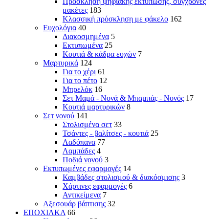
Πρόσκληση ψηφιακής εκτύπωσης, σύγχρονες
μακέτες
183
Κλασσική πρόσκληση με φάκελο
162
Ευχολόγια
40
Διακοσμημένα
5
Εκτυπωμένα
25
Κουτιά & κάδρα ευχών
7
Μαρτυρικά
124
Για το χέρι
61
Για το πέτο
12
Μπρελόκ
16
Σετ Μαμά - Νονά & Μπαμπάς - Νονός
17
Κουτιά μαρτυρικών
8
Σετ νονού
141
Στολισμένα σετ
33
Τσάντες - βαλίτσες - κουτιά
25
Λαδόπανα
77
Λαμπάδες
4
Ποδιά νονού
3
Εκτυπωμένες εφαρμογές
14
Καμβάδες στολισμού & διακόσμισης
3
Χάρτινες εφαρμογές
6
Αντικείμενα
7
Αξεσουάρ βάπτισης
32
ΕΠΟΧΙΑΚΑ
66