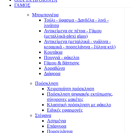
ΓΑΜΟΣ
Μπομπονιέρα
Τούλι - ύφασμα - Δανδέλα - λινό -
λινάτσα
Αντικείμενα σε πέτρα - Γάμου
(μεταλλικά-plexi glass)
Αντικείμενα (μεταλλικά - γυάλινα -
κεραμικά - πορσελάνινα - ξύλινα κτλ)
Κουτάκια
Πουγγιά - φάκελοι
Γάμου & βάπτισης
Αρραβώνα
Διάφορα
Πρόσκληση
Χειροποίητη πρόσκληση
Πρόσκληση ψηφιακής εκτύπωσης,
σύγχρονες μακέτες
Κλασσική πρόσκληση με φάκελο
Ειδικές εφαρμογές
Στέφανα
Ασημένια
Επάργυρα
Πορσελάνινα