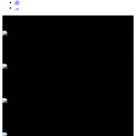
40
→
ΔΩΡΕΑΝ ΜΕΤΑΦΟΡΙΚΑ
Σε επιλεγμένες αγορές άνω των 60€.
24/7 ΥΠΟΣΤΗΡΙΞΗ
Είμαστε πάντα δίπλα σας.
ONLINE ΠΛΗΡΩΜΕΣ
Στο πιο ασφαλές περιβάλλον.