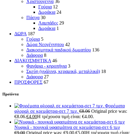
Χριστούγεννα
36
Γούρια
12
Δωράκια
24
Πάσχα
30
Λαμπάδες
29
Δωράκια
1
ΔΩΡΑ
187
Γούρια
5
Δώρα Νεογέννητου
42
Διακοσμητικά παιδικού δωματίου
136
Διάφορα
8
ΔΙΑΚΟΣΜΗΤΙΚΑ
46
Φανάρια - κηροπήγια
3
Σκεύη (γυάλινα, κεραμικά, μεταλλικά)
18
Διάφορα
27
ΠΡΟΣΦΟΡΕΣ
67
Προϊόντα
Φορέματα
φλοραλ σε κρεμάστρα-σετ 7 τμχ.
€
8.06
Original price was:
€8.06.
€
4.00
Η τρέχουσα τιμή είναι: €4.00.
Νυφικά - πουγκιά υφασμάτινα σε κρεμάστρα-σετ 6 τμχ
€
9.00
Original price was: €9.00.
€
5.00
Η τρέχουσα τιμή είναι: