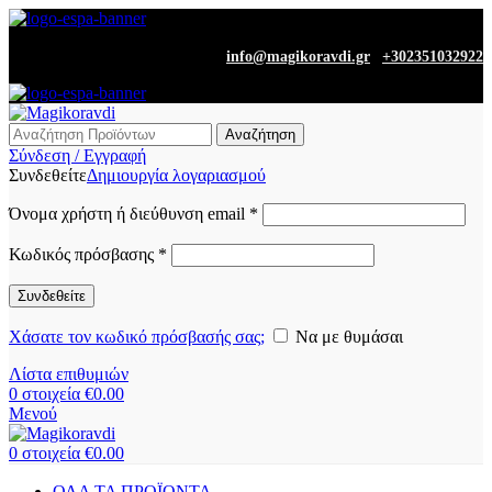
|
info@magikoravdi.gr
+302351032922
Αναζήτηση
Σύνδεση / Εγγραφή
Συνδεθείτε
Δημιουργία λογαριασμού
Όνομα χρήστη ή διεύθυνση email
*
Κωδικός πρόσβασης
*
Συνδεθείτε
Χάσατε τον κωδικό πρόσβασής σας;
Να με θυμάσαι
Λίστα επιθυμιών
0
στοιχεία
€
0.00
Μενού
0
στοιχεία
€
0.00
ΟΛΑ ΤΑ ΠΡΟΪΟΝΤΑ