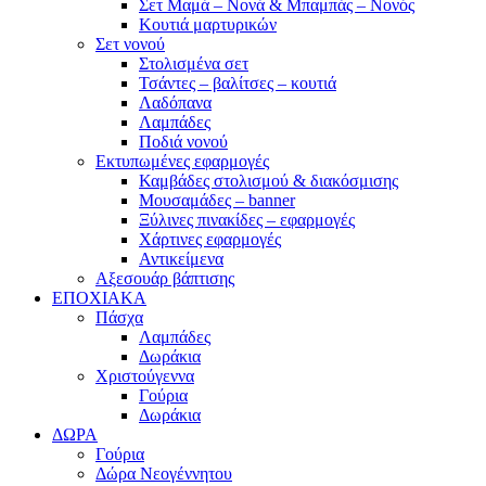
Σετ Μαμά – Νονά & Μπαμπάς – Νονός
Κουτιά μαρτυρικών
Σετ νονού
Στολισμένα σετ
Τσάντες – βαλίτσες – κουτιά
Λαδόπανα
Λαμπάδες
Ποδιά νονού
Εκτυπωμένες εφαρμογές
Καμβάδες στολισμού & διακόσμισης
Μουσαμάδες – banner
Ξύλινες πινακίδες – εφαρμογές
Χάρτινες εφαρμογές
Αντικείμενα
Αξεσουάρ βάπτισης
ΕΠΟΧΙΑΚΑ
Πάσχα
Λαμπάδες
Δωράκια
Χριστούγεννα
Γούρια
Δωράκια
ΔΩΡΑ
Γούρια
Δώρα Νεογέννητου