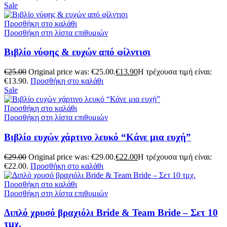
Sale
Προσθήκη στο καλάθι
Προσθήκη στη λίστα επιθυμιών
Βιβλίο νύφης & ευχών από φίλντισι
€
25.00
Original price was: €25.00.
€
13.90
Η τρέχουσα τιμή είναι:
€13.90.
Προσθήκη στο καλάθι
Sale
Προσθήκη στο καλάθι
Προσθήκη στη λίστα επιθυμιών
Βιβλίο ευχών χάρτινο λευκό “Κάνε μια ευχή”
€
29.00
Original price was: €29.00.
€
22.00
Η τρέχουσα τιμή είναι:
€22.00.
Προσθήκη στο καλάθι
Προσθήκη στο καλάθι
Προσθήκη στη λίστα επιθυμιών
Διπλό χρυσό βραχιόλι Bride & Team Bride – Σετ 10
τμχ.