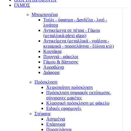
ΓΑΜΟΣ
Μπομπονιέρα
Τούλι - ύφασμα - Δανδέλα - λινό -
λινάτσα
Αντικείμενα σε πέτρα - Γάμου
(μεταλλικά-plexi glass)
Αντικείμενα (μεταλλικά - γυάλινα -
κεραμικά - πορσελάνινα - ξύλινα κτλ)
Κουτάκια
Πουγγιά - φάκελοι
Γάμου & βάπτισης
Αρραβώνα
Διάφορα
Πρόσκληση
Χειροποίητη πρόσκληση
Πρόσκληση ψηφιακής εκτύπωσης,
σύγχρονες μακέτες
Κλασσική πρόσκληση με φάκελο
Ειδικές εφαρμογές
Στέφανα
Ασημένια
Επάργυρα
Πορσελάνινα