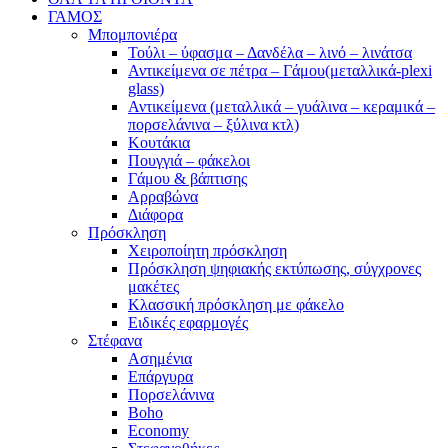
ΓΑΜΟΣ
Μπομπονιέρα
Τούλι – ύφασμα – Δανδέλα – λινό – λινάτσα
Αντικείμενα σε πέτρα – Γάμου(μεταλλικά-plexi
glass)
Αντικείμενα (μεταλλικά – γυάλινα – κεραμικά –
πορσελάνινα – ξύλινα κτλ)
Κουτάκια
Πουγγιά – φάκελοι
Γάμου & βάπτισης
Αρραβώνα
Διάφορα
Πρόσκληση
Χειροποίητη πρόσκληση
Πρόσκληση ψηφιακής εκτύπωσης, σύγχρονες
μακέτες
Κλασσική πρόσκληση με φάκελο
Ειδικές εφαρμογές
Στέφανα
Ασημένια
Επάργυρα
Πορσελάνινα
Boho
Economy