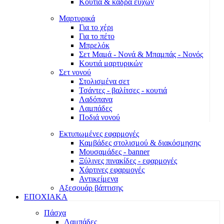
Κουτιά & κάδρα ευχών
Μαρτυρικά
Για το χέρι
Για το πέτο
Μπρελόκ
Σετ Μαμά - Νονά & Μπαμπάς - Νονός
Κουτιά μαρτυρικών
Σετ νονού
Στολισμένα σετ
Τσάντες - βαλίτσες - κουτιά
Λαδόπανα
Λαμπάδες
Ποδιά νονού
Εκτυπωμένες εφαρμογές
Καμβάδες στολισμού & διακόσμησης
Μουσαμάδες - banner
Ξύλινες πινακίδες - εφαρμογές
Χάρτινες εφαρμογές
Αντικείμενα
Αξεσουάρ βάπτισης
ΕΠΟΧΙΑΚΑ
Πάσχα
Λαμπάδες