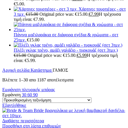
€5.00.
Χάρτινες τουρτιέρες - σετ
3 τμχ.
€
15.00
Original price was: €15.00.
€
7.99
Η τρέχουσα
τιμή είναι: €7.99.
Πάνινα μαξιλαράκια σε διάφορα σχέδια & χρώματα - σετ
25τμχ.
€
15.00
Πλέξι γκλας τρένο, αμάξι γαλάζιο - τυρκουάζ (σετ 3τμχ.)
€
15.00
Original price was: €15.00.
€
5.99
Η τρέχουσα τιμή
είναι: €5.99.
Αρχική σελίδα
Κατάστημα
ΓΑΜΟΣ
Βλέπετε 1–30 απο 1187 αποτέλεσματα
Εμφάνιση πλευρικής μπάρας
Εμφάνιση
30
60
90
Εξαντλήθηκε
Διαβάστε περισσότερα
Προσθήκη στη λίστα επιθυμιών