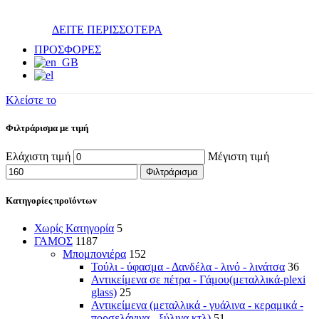
ΔΕΙΤΕ ΠΕΡΙΣΣΟΤΕΡΑ
ΠΡΟΣΦΟΡΕΣ
Κλείστε το
Φιλτράρισμα με τιμή
Ελάχιστη τιμή
Μέγιστη τιμή
Φιλτράρισμα
Κατηγορίες προϊόντων
Χωρίς Κατηγορία
5
ΓΑΜΟΣ
1187
Μπομπονιέρα
152
Τούλι - ύφασμα - Δανδέλα - λινό - λινάτσα
36
Αντικείμενα σε πέτρα - Γάμου(μεταλλικά-plexi
glass)
25
Αντικείμενα (μεταλλικά - γυάλινα - κεραμικά -
πορσελάνινα - ξύλινα κτλ)
51