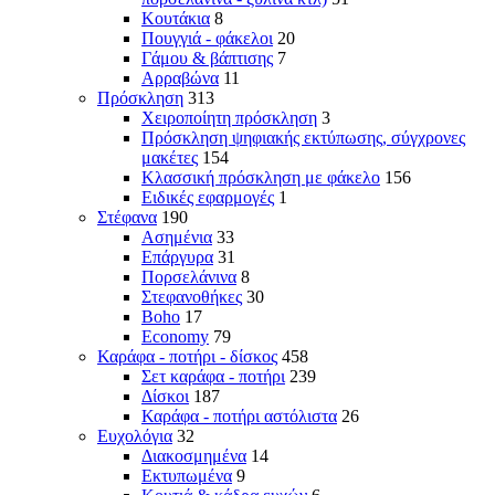
Κουτάκια
8
Πουγγιά - φάκελοι
20
Γάμου & βάπτισης
7
Αρραβώνα
11
Πρόσκληση
313
Χειροποίητη πρόσκληση
3
Πρόσκληση ψηφιακής εκτύπωσης, σύγχρονες
μακέτες
154
Κλασσική πρόσκληση με φάκελο
156
Ειδικές εφαρμογές
1
Στέφανα
190
Ασημένια
33
Επάργυρα
31
Πορσελάνινα
8
Στεφανοθήκες
30
Boho
17
Economy
79
Καράφα - ποτήρι - δίσκος
458
Σετ καράφα - ποτήρι
239
Δίσκοι
187
Καράφα - ποτήρι αστόλιστα
26
Ευχολόγια
32
Διακοσμημένα
14
Εκτυπωμένα
9