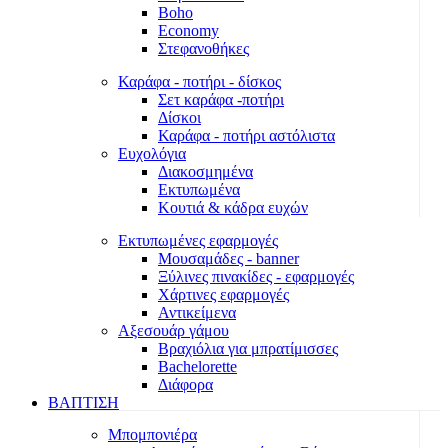
Boho
Economy
Στεφανοθήκες
Καράφα - ποτήρι - δίσκος
Σετ καράφα -ποτήρι
Δίσκοι
Καράφα - ποτήρι αστόλιστα
Ευχολόγια
Διακοσμημένα
Εκτυπωμένα
Κουτιά & κάδρα ευχών
Εκτυπωμένες εφαρμογές
Μουσαμάδες - banner
Ξύλινες πινακίδες - εφαρμογές
Χάρτινες εφαρμογές
Αντικείμενα
Αξεσουάρ γάμου
Βραχιόλια για μπρατίμισσες
Bachelorette
Διάφορα
ΒΑΠΤΙΣΗ
Μπομπονιέρα