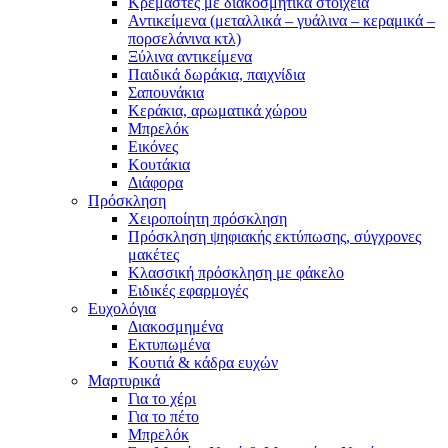
Κρεμαστές με διακοσμητικά στοιχεία
Αντικείμενα (μεταλλικά – γυάλινα – κεραμικά –
πορσελάνινα κτλ)
Ξύλινα αντικείμενα
Παιδικά δωράκια, παιχνίδια
Σαπουνάκια
Κεράκια, αρωματικά χώρου
Μπρελόκ
Εικόνες
Κουτάκια
Διάφορα
Πρόσκληση
Χειροποίητη πρόσκληση
Πρόσκληση ψηφιακής εκτύπωσης, σύγχρονες
μακέτες
Κλασσική πρόσκληση με φάκελο
Ειδικές εφαρμογές
Ευχολόγια
Διακοσμημένα
Εκτυπωμένα
Κουτιά & κάδρα ευχών
Μαρτυρικά
Για το χέρι
Για το πέτο
Μπρελόκ