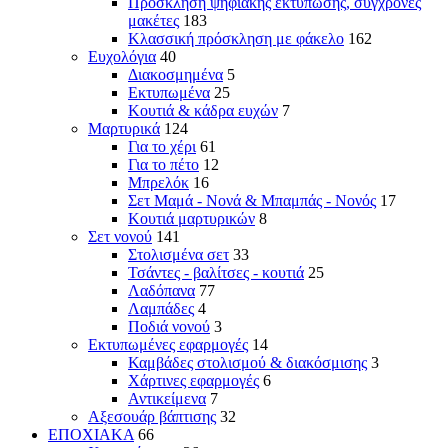
Πρόσκληση ψηφιακής εκτύπωσης, σύγχρονες
μακέτες
183
Κλασσική πρόσκληση με φάκελο
162
Ευχολόγια
40
Διακοσμημένα
5
Εκτυπωμένα
25
Κουτιά & κάδρα ευχών
7
Μαρτυρικά
124
Για το χέρι
61
Για το πέτο
12
Μπρελόκ
16
Σετ Μαμά - Νονά & Μπαμπάς - Νονός
17
Κουτιά μαρτυρικών
8
Σετ νονού
141
Στολισμένα σετ
33
Τσάντες - βαλίτσες - κουτιά
25
Λαδόπανα
77
Λαμπάδες
4
Ποδιά νονού
3
Εκτυπωμένες εφαρμογές
14
Καμβάδες στολισμού & διακόσμισης
3
Χάρτινες εφαρμογές
6
Αντικείμενα
7
Αξεσουάρ βάπτισης
32
ΕΠΟΧΙΑΚΑ
66