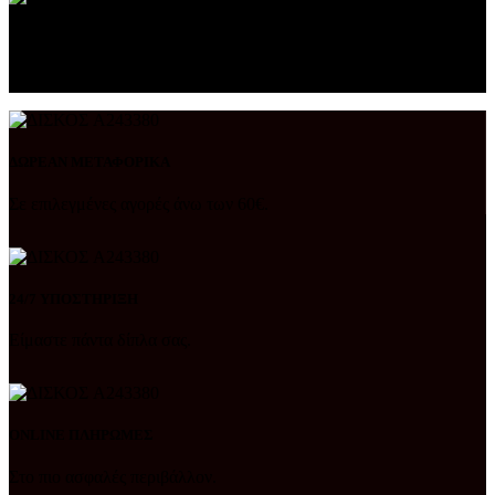
ΑΜΕΣΗ ΠΑΡΑΔΟΣΗ
Παραδίδουμε γρήγορα και υπεύθυνα.
ΔΩΡΕΑΝ ΜΕΤΑΦΟΡΙΚΑ
Σε επιλεγμένες αγορές άνω των 60€.
24/7 ΥΠΟΣΤΗΡΙΞΗ
Είμαστε πάντα δίπλα σας.
ONLINE ΠΛΗΡΩΜΕΣ
Στο πιο ασφαλές περιβάλλον.