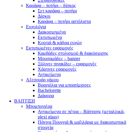
Στεφανοθήκες
Καράφα – ποτήρι – δίσκος
Σετ καράφα – ποτήρι
Δίσκοι
Καράφα – ποτήρι αστόλιστα
Ευχολόγια
Διακοσμημένα
Εκτυπωμένα
Κουτιά & κάδρα ευχών
Εκτυπωμένες εφαρμογές
Καμβάδες στολισμού & διακόσμισης
Μουσαμάδες – banner
Ξύλινες πινακίδες – εφαρμογές
Χάρτινες εφαρμογές
Αντικείμενα
Αξεσουάρ γάμου
Βραχιόλια για μπρατίμισσες
Bachelorette
Διάφορα
ΒΑΠΤΙΣΗ
Μπομπονιέρα
Αντικείμενα σε πέτρα – Βάπτισης (μεταλλικά-
plexi glass)
Πάνινα Πουγγιά & μαξιλάρια με διακοσμητικά
στοιχεία