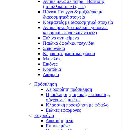
Αντικείμενα σε πέτρα - Βάπτισης
(μεταλλικά-plexi glass)
Πάνινα Πουγγιά & μαξιλάρια με
διακοσμητικά στοιχεία
Κρεμαστές με διακοσμητικά στοιχεία
Αντικείμενα (μεταλλικά - γυάλινα -
κεραμικά - πορσελάνινα κτλ)
Ξύλινα αντικείμενα
Παιδικά δωράκια, παιχνίδια
Σαπουνάκια
Κεράκια, αρωματικά χώρου
Μπρελόκ
Εικόνες
Κουτάκια
Διάφορα
Πρόσκληση
Χειροποίητη πρόσκληση
Πρόσκληση ψηφιακής εκτύπωσης,
σύγχρονες μακέτες
Κλασσική πρόσκληση με φάκελο
Ειδικές εφαρμογές
Ευχολόγια
Διακοσμημένα
Εκτυπωμένα