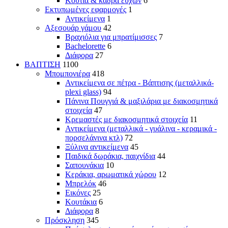
Κουτιά & κάδρα ευχών
6
Εκτυπωμένες εφαρμογές
1
Αντικείμενα
1
Αξεσουάρ γάμου
42
Βραχιόλια για μπρατίμισσες
7
Bachelorette
6
Διάφορα
27
ΒΑΠΤΙΣΗ
1100
Μπομπονιέρα
418
Αντικείμενα σε πέτρα - Βάπτισης (μεταλλικά-
plexi glass)
94
Πάνινα Πουγγιά & μαξιλάρια με διακοσμητικά
στοιχεία
47
Κρεμαστές με διακοσμητικά στοιχεία
11
Αντικείμενα (μεταλλικά - γυάλινα - κεραμικά -
πορσελάνινα κτλ)
72
Ξύλινα αντικείμενα
45
Παιδικά δωράκια, παιχνίδια
44
Σαπουνάκια
10
Κεράκια, αρωματικά χώρου
12
Μπρελόκ
46
Εικόνες
25
Κουτάκια
6
Διάφορα
8
Πρόσκληση
345