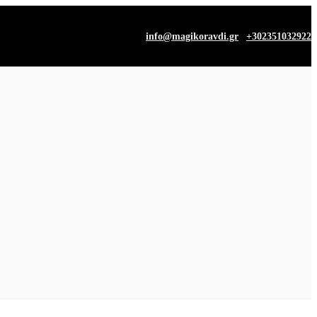
|
info@magikoravdi.gr
+302351032922