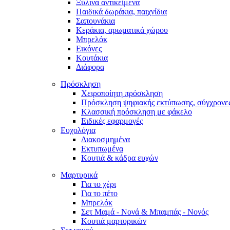
Ξύλινα αντικείμενα
Παιδικά δωράκια, παιχνίδια
Σαπουνάκια
Κεράκια, αρωματικά χώρου
Μπρελόκ
Εικόνες
Κουτάκια
Διάφορα
Πρόσκληση
Χειροποίητη πρόσκληση
Πρόσκληση ψηφιακής εκτύπωσης, σύγχρονες
Κλασσική πρόσκληση με φάκελο
Ειδικές εφαρμογές
Ευχολόγια
Διακοσμημένα
Εκτυπωμένα
Κουτιά & κάδρα ευχών
Μαρτυρικά
Για το χέρι
Για το πέτο
Μπρελόκ
Σετ Μαμά - Νονά & Μπαμπάς - Νονός
Κουτιά μαρτυρικών