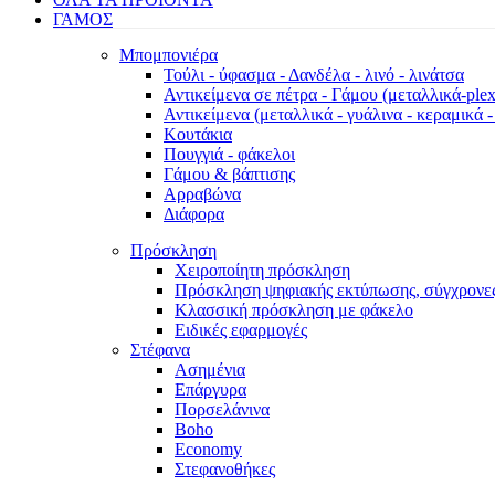
ΓΑΜΟΣ
Μπομπονιέρα
Τούλι - ύφασμα - Δανδέλα - λινό - λινάτσα
Αντικείμενα σε πέτρα - Γάμου (μεταλλικά-plexi
Αντικείμενα (μεταλλικά - γυάλινα - κεραμικά -
Κουτάκια
Πουγγιά - φάκελοι
Γάμου & βάπτισης
Αρραβώνα
Διάφορα
Πρόσκληση
Χειροποίητη πρόσκληση
Πρόσκληση ψηφιακής εκτύπωσης, σύγχρονες
Κλασσική πρόσκληση με φάκελο
Ειδικές εφαρμογές
Στέφανα
Ασημένια
Επάργυρα
Πορσελάνινα
Boho
Economy
Στεφανοθήκες