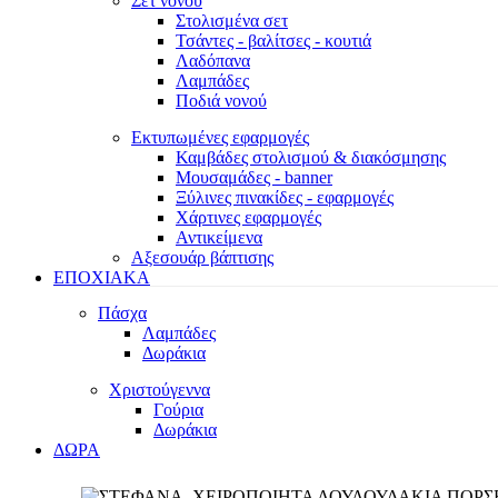
Σετ νονού
Στολισμένα σετ
Τσάντες - βαλίτσες - κουτιά
Λαδόπανα
Λαμπάδες
Ποδιά νονού
Εκτυπωμένες εφαρμογές
Καμβάδες στολισμού & διακόσμησης
Μουσαμάδες - banner
Ξύλινες πινακίδες - εφαρμογές
Χάρτινες εφαρμογές
Αντικείμενα
Αξεσουάρ βάπτισης
ΕΠΟΧΙΑΚΑ
Πάσχα
Λαμπάδες
Δωράκια
Χριστούγεννα
Γούρια
Δωράκια
ΔΩΡΑ