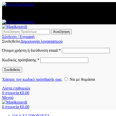
Αναζήτηση
Σύνδεση / Εγγραφή
Συνδεθείτε
Δημιουργία λογαριασμού
Όνομα χρήστη ή διεύθυνση email
*
Κωδικός πρόσβασης
*
Συνδεθείτε
Χάσατε τον κωδικό πρόσβασής σας;
Να με θυμάσαι
Λίστα επιθυμιών
0
στοιχεία
€
0.00
Μενού
0
στοιχεία
€
0.00
ΟΛΑ ΤΑ ΠΡΟΪΟΝΤΑ