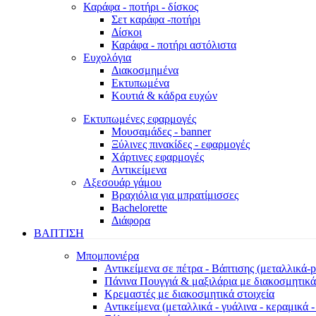
Καράφα - ποτήρι - δίσκος
Σετ καράφα -ποτήρι
Δίσκοι
Καράφα - ποτήρι αστόλιστα
Ευχολόγια
Διακοσμημένα
Εκτυπωμένα
Κουτιά & κάδρα ευχών
Εκτυπωμένες εφαρμογές
Μουσαμάδες - banner
Ξύλινες πινακίδες - εφαρμογές
Χάρτινες εφαρμογές
Αντικείμενα
Αξεσουάρ γάμου
Βραχιόλια για μπρατίμισσες
Bachelorette
Διάφορα
ΒΑΠΤΙΣΗ
Μπομπονιέρα
Αντικείμενα σε πέτρα - Βάπτισης (μεταλλικά-pl
Πάνινα Πουγγιά & μαξιλάρια με διακοσμητικά
Κρεμαστές με διακοσμητικά στοιχεία
Αντικείμενα (μεταλλικά - γυάλινα - κεραμικά 