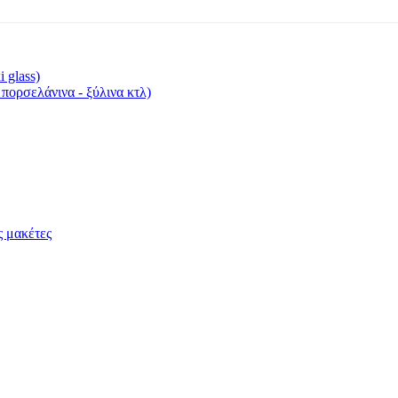
 glass)
 πορσελάνινα - ξύλινα κτλ)
 μακέτες