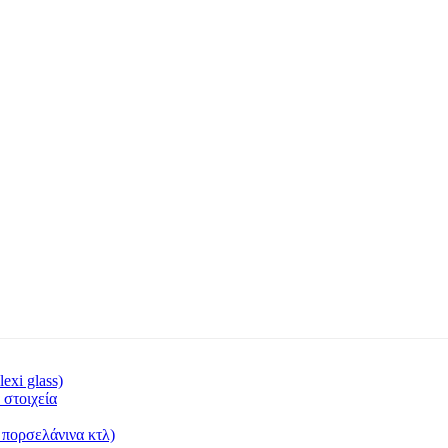
exi glass)
 στοιχεία
- πορσελάνινα κτλ)